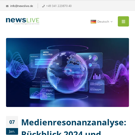
info@newslive.de
+49 341 223870 40
Deutsch
Medienresonanzanalyse:
07
Rückblick 2024 und
Jan.