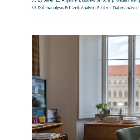
By
oliver
Allgemein
,
Issue-Monitoring
,
Media Intell
Datenanalyse
,
Echtzeit-Analyse
,
Echtzeit-Datenanalyse