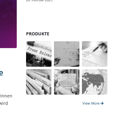
Gegenwar
17. Januar 20
PRODUKTE
e
winnen
wird
View More