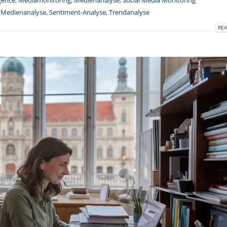
igence
,
Mediamonitoring
,
Medienanalyse
,
Social Media Monitoring
,
Medienanalyse
,
Sentiment-Analyse
,
Trendanalyse
REA