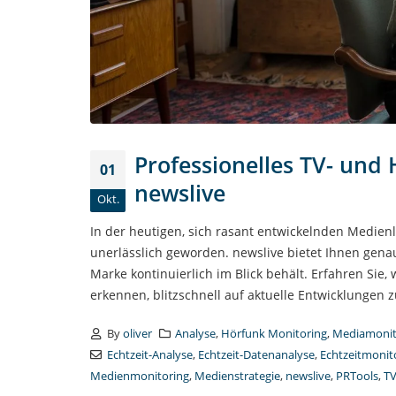
Professionelles TV- und
01
newslive
Okt.
In der heutigen, sich rasant entwickelnden Medie
unerlässlich geworden. newslive bietet Ihnen genau
Marke kontinuierlich im Blick behält. Erfahren Sie,
erkennen, blitzschnell auf aktuelle Entwicklungen zu
By
oliver
Analyse
,
Hörfunk Monitoring
,
Mediamonit
Echtzeit-Analyse
,
Echtzeit-Datenanalyse
,
Echtzeitmonit
Medienmonitoring
,
Medienstrategie
,
newslive
,
PRTools
,
TV