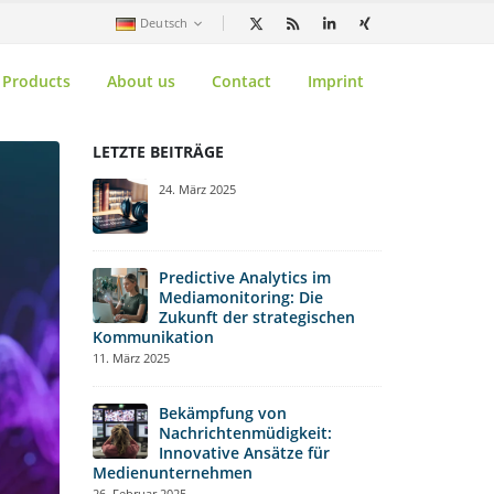
Deutsch
Products
About us
Contact
Imprint
LETZTE BEITRÄGE
B
24. März 2025
S
I
Kommunika
10. Februar 2
Predictive Analytics im
Mediamonitoring: Die
Zukunft der strategischen
W
Kommunikation
r
11. März 2025
M
31. Januar 20
Bekämpfung von
Nachrichtenmüdigkeit:
D
Innovative Ansätze für
P
Medienunternehmen
A
26. Februar 2025