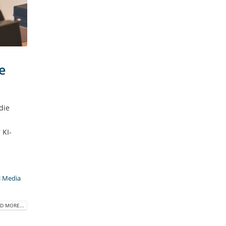
e
die
 KI-
l Media
D MORE...