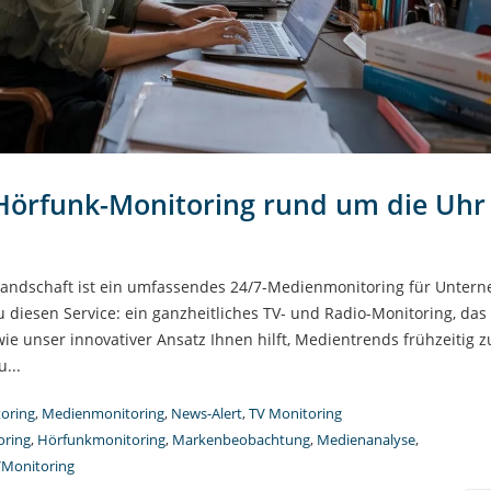
 Hörfunk-Monitoring rund um die Uhr
nlandschaft ist ein umfassendes 24/7-Medienmonitoring für Unte
 diesen Service: ein ganzheitliches TV- und Radio-Monitoring, das 
 wie unser innovativer Ansatz Ihnen hilft, Medientrends frühzeitig z
...
oring
,
Medienmonitoring
,
News-Alert
,
TV Monitoring
oring
,
Hörfunkmonitoring
,
Markenbeobachtung
,
Medienanalyse
,
Monitoring