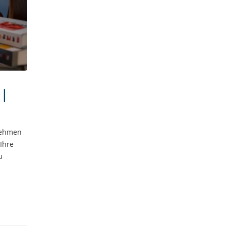
 |
rnehmen
Ihre
u