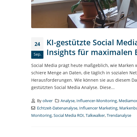
KI-gestützte Social Med
24
Insights für maximalen 
Sep.
Social Media prägt heute maßgeblich, wie Marken
schiere Menge an Daten, die täglich in sozialen Ne
Herausforderungen. Wie können sie aus diesem Date
gestützten Social Media Analyse. Diese...
By
oliver
Analyse
,
Influencer-Monitoring
,
Mediamon
Echtzeit-Datenanalyse
,
Influencer Marketing
,
Markenb
Monitoring
,
Social Media ROI
,
Talkwalker
,
Trendanalyse