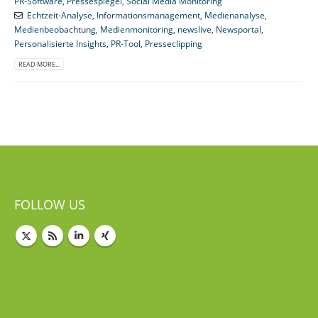
PR-Software
,
Pressespiegel
,
Social Media Monitoring
Echtzeit-Analyse
,
Informationsmanagement
,
Medienanalyse
,
Medienbeobachtung
,
Medienmonitoring
,
newslive
,
Newsportal
,
Personalisierte Insights
,
PR-Tool
,
Presseclipping
READ MORE...
FOLLOW US