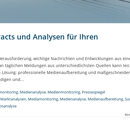
acts und Analysen für Ihren
rausforderung, wichtige Nachrichten und Entwicklungen aus eine
an täglichen Meldungen aus unterschiedlichsten Quellen kann leic
die Lösung: professionelle Medienaufbereitung und maßgeschneider
digen und...
onitoring
,
Medienanalyse
,
Medienmonitoring
,
Pressespiegel
,
Marktanalysen
,
Mediamonitoring
,
Medienanalyse
,
Medienaufbereitung
,
Su
bsanalyse
REA