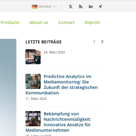
Deutsch
Products
About us
Contact
Imprint
LETZTE BEITRÄGE
Bench
24. März 2025
Schlü
Ihrer
Kommunikation
10. Februar 2025
Predictive Analytics im
Mediamonitoring: Die
Zukunft der strategischen
Welche
Kommunikation
relev
11. März 2025
Media
31. Januar 2025
Bekämpfung von
Nachrichtenmüdigkeit:
Die G
Innovative Ansätze für
Press
Medienunternehmen
Anfäng
26. Februar 2025