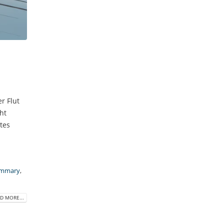
r Flut
ht
tes
mmary
,
D MORE...