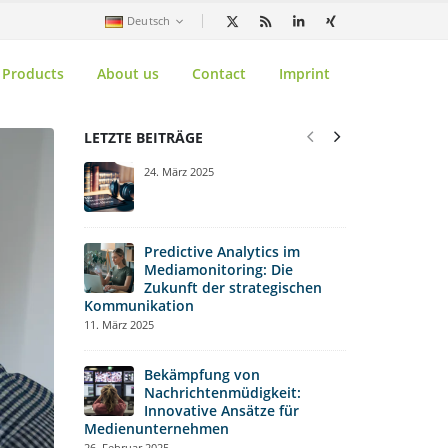
Deutsch
Products
About us
Contact
Imprint
LETZTE BEITRÄGE
Bench
24. März 2025
Schlü
Ihrer
Kommunikation
10. Februar 2025
Predictive Analytics im
Mediamonitoring: Die
Zukunft der strategischen
Welche
Kommunikation
relev
11. März 2025
Media
31. Januar 2025
Bekämpfung von
Nachrichtenmüdigkeit:
Die G
Innovative Ansätze für
Press
Medienunternehmen
Anfäng
26. Februar 2025