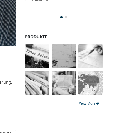
Gegenwart
17. Januar 2025
PRODUKTE
erung,
View More
D MORE...