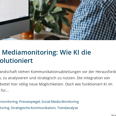
m Mediamonitoring: Wie KI die
lutioniert
landschaft stehen Kommunikationsabteilungen vor der Herausford
n, zu analysieren und strategisch zu nutzen. Die Integration von
bietet hier völlig neue Möglichkeiten. Doch wie funktioniert KI im
ür...
monitoring
,
Pressespiegel
,
Social Media Monitoring
toring
,
Strategische Kommunikation
,
Trendanalyse
REA