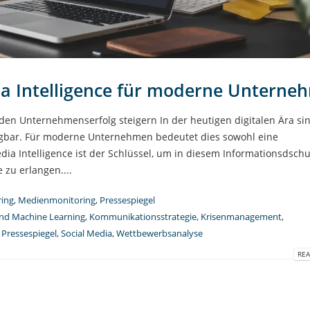
a Intelligence für moderne Unterne
den Unternehmenserfolg steigern In der heutigen digitalen Ära si
fügbar. Für moderne Unternehmen bedeutet dies sowohl eine
a Intelligence ist der Schlüssel, um in diesem Informationsdsch
 zu erlangen....
ing
,
Medienmonitoring
,
Pressespiegel
und Machine Learning
,
Kommunikationsstrategie
,
Krisenmanagement
,
,
Pressespiegel
,
Social Media
,
Wettbewerbsanalyse
REA