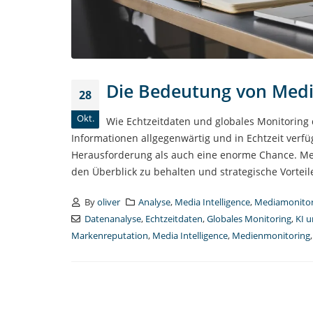
Die Bedeutung von Medi
28
Okt.
Wie Echtzeitdaten und globales Monitoring 
Informationen allgegenwärtig und in Echtzeit ver
Herausforderung als auch eine enorme Chance. Medi
den Überblick zu behalten und strategische Vorteile
By
oliver
Analyse
,
Media Intelligence
,
Mediamonitor
Datenanalyse
,
Echtzeitdaten
,
Globales Monitoring
,
KI 
Markenreputation
,
Media Intelligence
,
Medienmonitoring