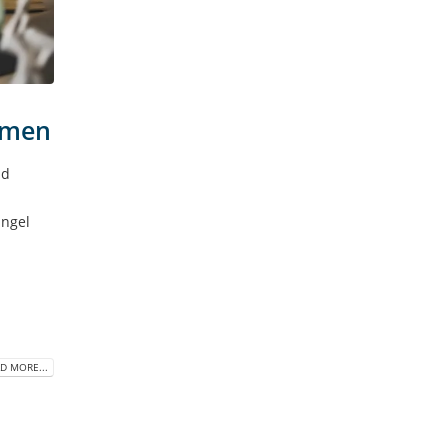
hmen
nd
ungel
D MORE...