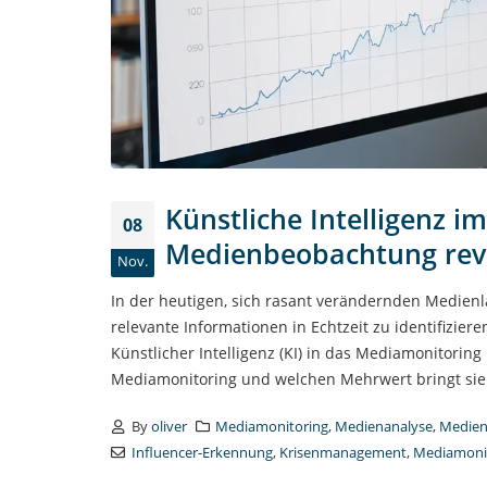
Künstliche Intelligenz i
08
Medienbeobachtung revo
Nov.
In der heutigen, sich rasant verändernden Medien
relevante Informationen in Echtzeit zu identifiziere
Künstlicher Intelligenz (KI) in das Mediamonitoring 
Mediamonitoring und welchen Mehrwert bringt sie f
By
oliver
Mediamonitoring
,
Medienanalyse
,
Medien
Influencer-Erkennung
,
Krisenmanagement
,
Mediamoni