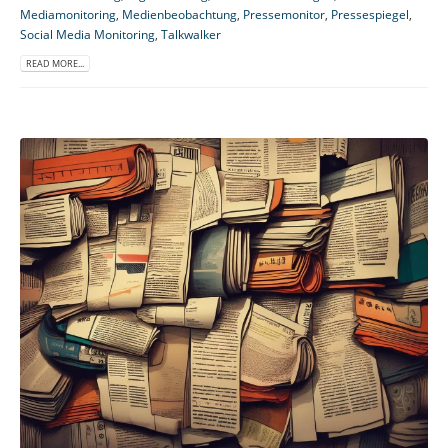
Mediamonitoring
,
Medienbeobachtung
,
Pressemonitor
,
Pressespiegel
,
Social Media Monitoring
,
Talkwalker
READ MORE...