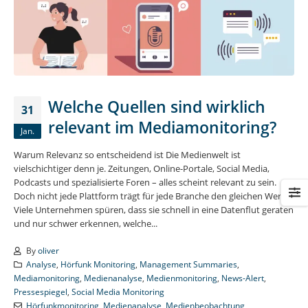
Welche Quellen sind wirklich
31
relevant im Mediamonitoring?
Jan.
Warum Relevanz so entscheidend ist Die Medienwelt ist
vielschichtiger denn je. Zeitungen, Online-Portale, Social Media,
Podcasts und spezialisierte Foren – alles scheint relevant zu sein.
Doch nicht jede Plattform trägt für jede Branche den gleichen Wert.
Viele Unternehmen spüren, dass sie schnell in eine Datenflut geraten
und nur schwer erkennen, welche...
By
oliver
Analyse
,
Hörfunk Monitoring
,
Management Summaries
,
Mediamonitoring
,
Medienanalyse
,
Medienmonitoring
,
News-Alert
,
Pressespiegel
,
Social Media Monitoring
Hörfunkmonitoring
,
Medienanalyse
,
Medienbeobachtung
,