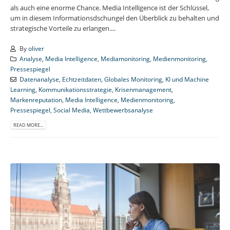
als auch eine enorme Chance. Media Intelligence ist der Schlüssel,
um in diesem Informationsdschungel den Überblick zu behalten und
strategische Vorteile zu erlangen....
By
oliver
Analyse
,
Media Intelligence
,
Mediamonitoring
,
Medienmonitoring
,
Pressespiegel
Datenanalyse
,
Echtzeitdaten
,
Globales Monitoring
,
KI und Machine
Learning
,
Kommunikationsstrategie
,
Krisenmanagement
,
Markenreputation
,
Media Intelligence
,
Medienmonitoring
,
Pressespiegel
,
Social Media
,
Wettbewerbsanalyse
READ MORE...