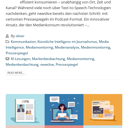
effizient konsumieren – unabhängig von Ort, Zeit und
Kanal? Während viele noch über Text-to-Speech-Technologien
nachdenken, geht newslive bereits den nächsten Schritt: mit
vertonten Pressespiegeln im Podcast-Format. Ein innovativer
Ansatz, der den Medienkonsum revolutioniert –...
By
oliver
Kommunikation
,
Künstliche Intelligenz im Journalismus
,
Media
Intelligence
,
Mediamonitoring
,
Medienanalyse
,
Medienmonitoring
,
Pressespiegel
KI-Lösungen
,
Markenbeobachtung
,
Mediamonitoring
,
Medienbeobachtung
,
newslive
,
Pressespiegel
READ MORE...