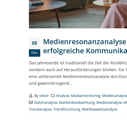
Medienresonanzanalyse z
05
erfolgreiche Kommunika
Dez.
Das Jahresende ist traditionell die Zeit der Rückbl
sondern auch auf Herausforderungen blicken. Für K
eine umfassende Medienresonanzanalyse durchzufüh
und gewinnbringend...
By
oliver
Analyse
,
Mediamonitoring
,
Medienanalys
Datenanalyse
,
Markenbeobachtung
,
Medienanalyse
,
M
Trendanalyse
,
Trendforschung
,
Wettbewerbsanalyse