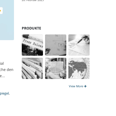
Gegenwar
17. Januar 20
PRODUKTE
ial
nche den
...
View More
piegel
,