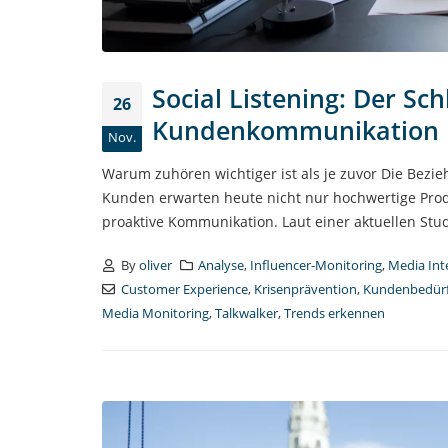
Social Listening: Der Sc
26
Kundenkommunikation
Nov.
Warum zuhören wichtiger ist als je zuvor Die Bez
Kunden erwarten heute nicht nur hochwertige Prod
proaktive Kommunikation. Laut einer aktuellen Stu
By
oliver
Analyse
,
Influencer-Monitoring
,
Media Int
Customer Experience
,
Krisenprävention
,
Kundenbedürf
Media Monitoring
,
Talkwalker
,
Trends erkennen