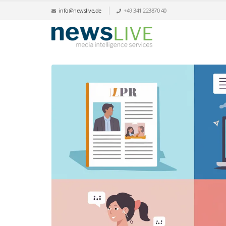
info@newslive.de
+49 341 223870 40