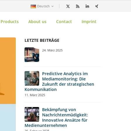
Deutsch
Products
About us
Contact
Imprint
LETZTE BEITRÄGE
B
24. März 2025
S
I
Kommunika
10. Februar 2
Predictive Analytics im
Mediamonitoring: Die
Zukunft der strategischen
W
Kommunikation
r
11. März 2025
M
31. Januar 20
Bekämpfung von
Nachrichtenmüdigkeit:
D
Innovative Ansätze für
P
Medienunternehmen
A
26. Februar 2025