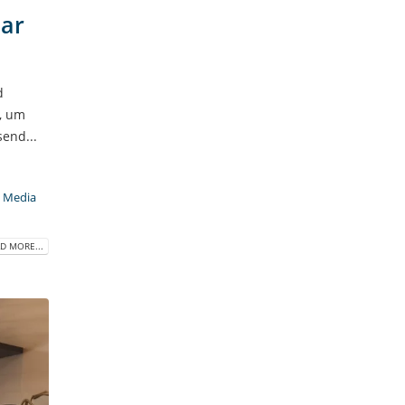
bar
d
g, um
end...
l Media
D MORE...