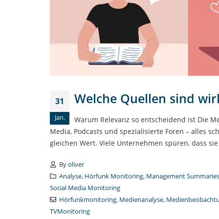
Welche Quellen sind wir
31
Jan.
Warum Relevanz so entscheidend ist Die Medi
Media, Podcasts und spezialisierte Foren – alles sc
gleichen Wert. Viele Unternehmen spüren, dass sie 
By
oliver
Analyse
,
Hörfunk Monitoring
,
Management Summarie
Social Media Monitoring
Hörfunkmonitoring
,
Medienanalyse
,
Medienbeobacht
TVMonitoring