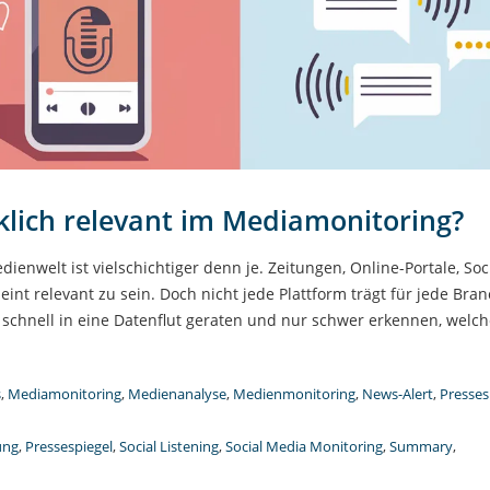
klich relevant im Mediamonitoring?
enwelt ist vielschichtiger denn je. Zeitungen, Online-Portale, Soc
heint relevant zu sein. Doch nicht jede Plattform trägt für jede Bra
schnell in eine Datenflut geraten und nur schwer erkennen, welche
s
,
Mediamonitoring
,
Medienanalyse
,
Medienmonitoring
,
News-Alert
,
Presses
ung
,
Pressespiegel
,
Social Listening
,
Social Media Monitoring
,
Summary
,