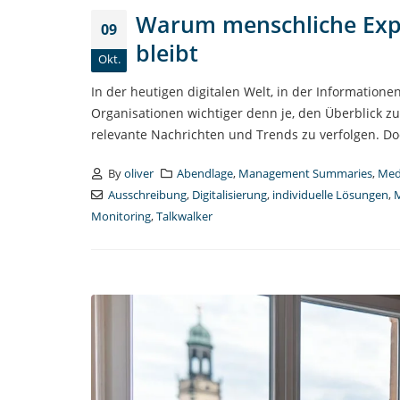
Warum menschliche Exper
09
bleibt
Okt.
In der heutigen digitalen Welt, in der Information
Organisationen wichtiger denn je, den Überblick z
relevante Nachrichten und Trends zu verfolgen. Doc
By
oliver
Abendlage
,
Management Summaries
,
Med
Ausschreibung
,
Digitalisierung
,
individuelle Lösungen
,
M
Monitoring
,
Talkwalker