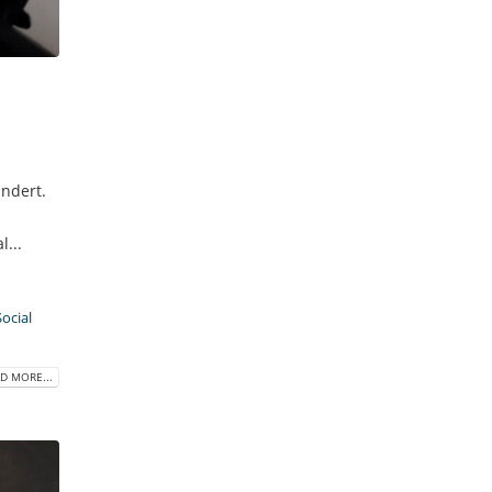
ndert.
...
Social
D MORE...