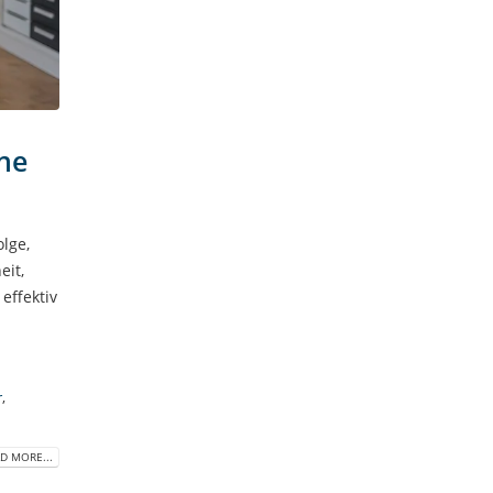
ne
olge,
eit,
effektiv
r
,
D MORE...