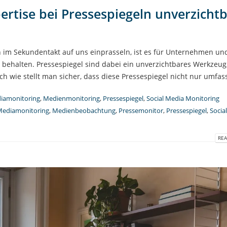
tise bei Pressespiegeln unverzicht
en im Sekundentakt auf uns einprasseln, ist es für Unternehmen un
u behalten. Pressespiegel sind dabei ein unverzichtbares Werkzeu
h wie stellt man sicher, dass diese Pressespiegel nicht nur umfass
iamonitoring
,
Medienmonitoring
,
Pressespiegel
,
Social Media Monitoring
ediamonitoring
,
Medienbeobachtung
,
Pressemonitor
,
Pressespiegel
,
Socia
REA